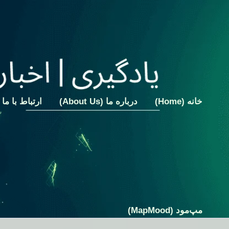
رش
ه
حتوا
خانه (Home)
درباره ما (About Us)
ارتباط با ما (Contact Us
مپ‌مود (MapMood)