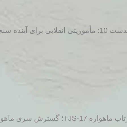
مأموریتی انقلابی برای آینده سنجش از دور
اهواره TJS-17؛ گسترش سری ماهواره‌های طبقه‌بندی‌شده چین