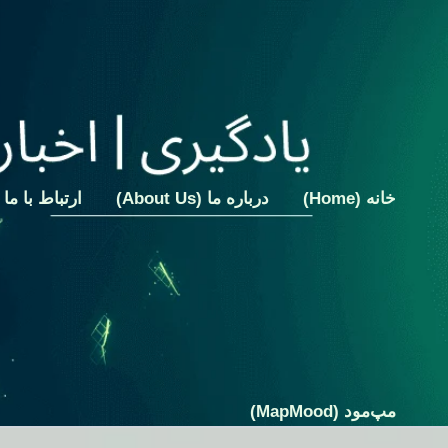
رش
ه
حتوا
خانه (Home)
درباره ما (About Us)
ارتباط با ما (Contact Us
مپ‌مود (MapMood)