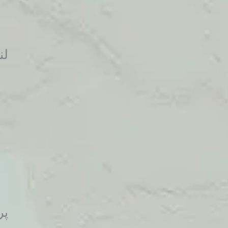
لندست 10: 
پرتاب م