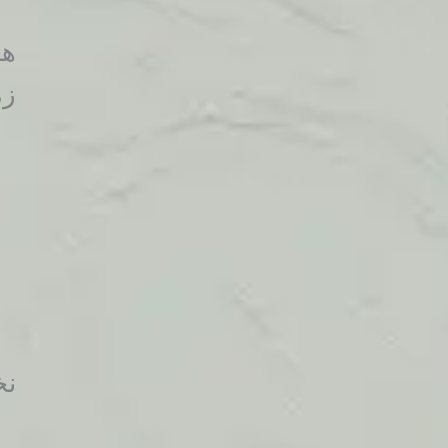
هم
زم
نخ