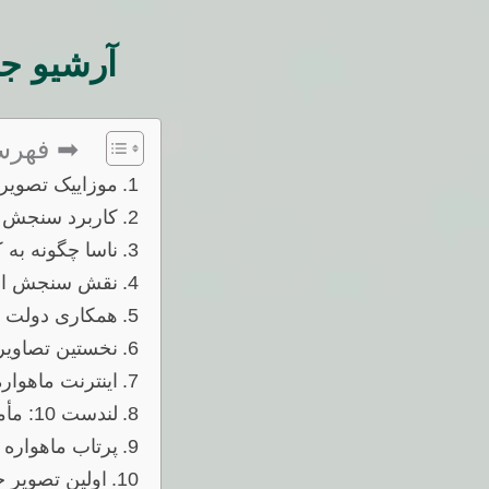
آرشیو جد
➡ فهرس
موزاییک تصویر 
کاربرد سنجش ا
ناسا چگونه به 
نقش سنجش از د
همکاری دولت و
نخستین تصاویر
اینترنت ماهواره
لندست 10: مأموریتی انقلابی برای آینده سنجش از دور
پرتاب ماهواره TJS-17؛ گسترش سری ماهواره‌های طبقه‌بندی‌شده چین
اولین تصویر حرارتی ماهواره e-1